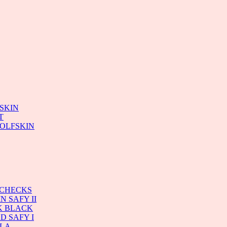
SKIN
T
WOLFSKIN
 CHECKS
 SAFY II
K BLACK
D SAFY I
ILA