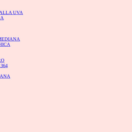
TALLA UVA
NA
 MEDIANA
HICA
RO
364
IANA