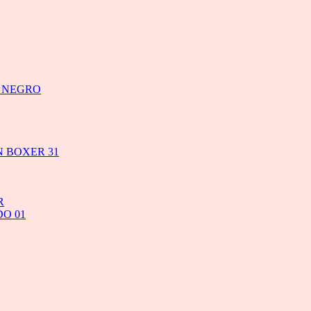
Y NEGRO
 BOXER 31
R
O 01