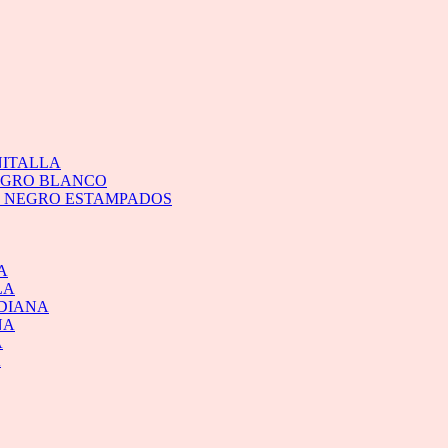
NITALLA
NEGRO BLANCO
O NEGRO ESTAMPADOS
A
LA
EDIANA
NA
A
A