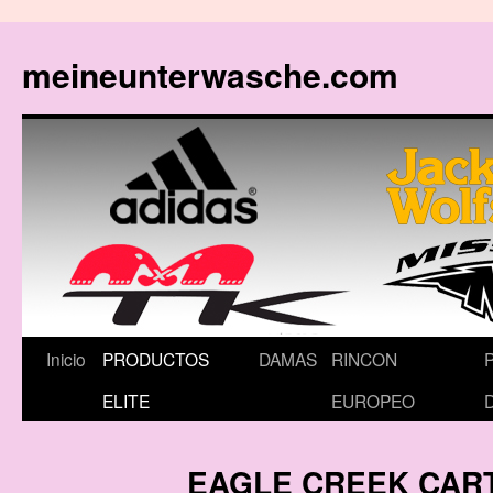
meineunterwasche.com
Saltar
Inicio
PRODUCTOS
DAMAS
RINCON
al
ELITE
EUROPEO
contenido
EAGLE CREEK CAR