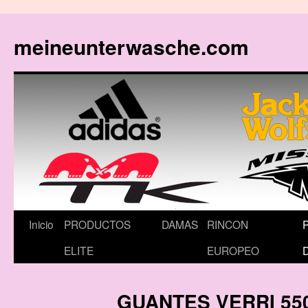
meineunterwasche.com
Saltar
Inicio
PRODUCTOS
DAMAS
RINCON
al
ELITE
EUROPEO
contenido
GUANTES VERRI 55