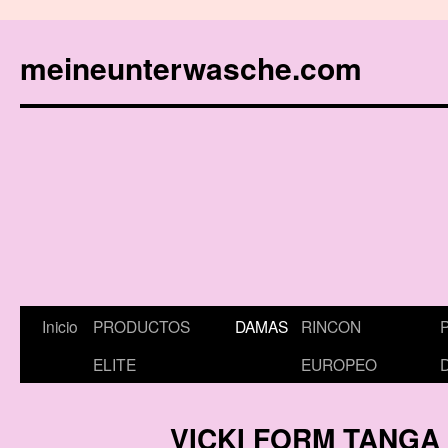
meineunterwasche.com
Inicio
PRODUCTOS
DAMAS
RINCON
Saltar
ELITE
EUROPEO
al
contenido
VICKI FORM TANGA