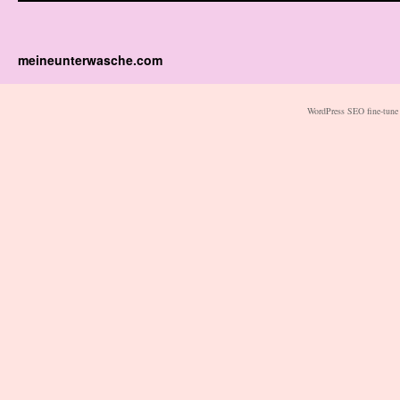
meineunterwasche.com
WordPress SEO fine-tune