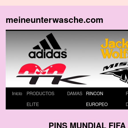
meineunterwasche.com
Saltar
Inicio
PRODUCTOS
DAMAS
RINCON
al
ELITE
EUROPEO
contenido
PINS MUNDIAL FIFA