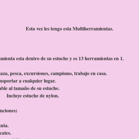
Esta vez les tengo esta Multiherramientas.
mienta esta dentro de su estuche y es 13 herramientas en 1.
a la caza, pesca, excursiones, campismo, trabaj
 de transportar a cualquier 
able al tamaño de su est
estuche de nylon.
unciones)
Pinzas de pun
 Alicate