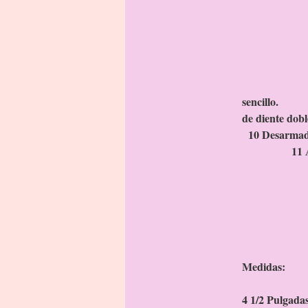
3
4
5 
6 
7 D
8 
se
de
10 
1
12 Re
13 R
14 Es
Medidas:
4 1/2 Pulgada