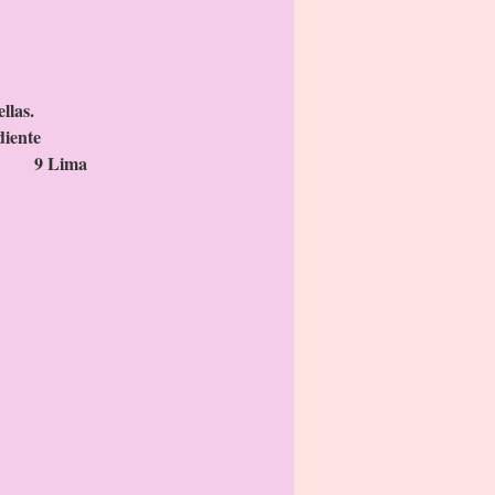
a.
r.
ño.
go.
las.
te
ima
le.
ruz.
s.
ros).
das).