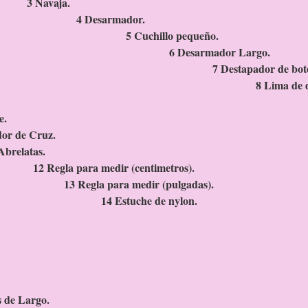
 Navaj
 Desarmado
Cuchillo peque
Desarmador Lar
estapador de botel
Lima de dien
ncillo. 9 L
 diente dob
Desarmador de C
1 Abrelata
gla para medir (centimet
egla para medir (pulga
tuche de nylon.
s de Largo.