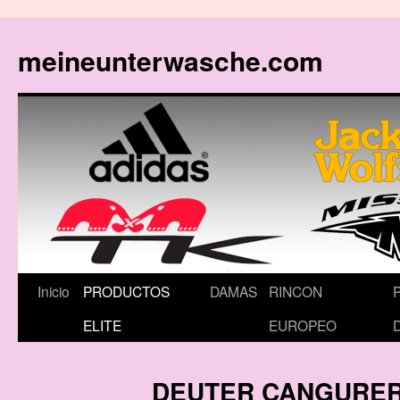
meineunterwasche.com
Saltar
Inicio
PRODUCTOS
DAMAS
RINCON
al
ELITE
EUROPEO
contenido
DEUTER CANGURER