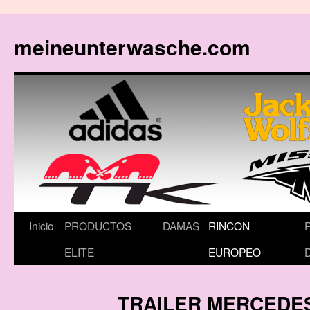
meineunterwasche.com
Saltar
Inicio
PRODUCTOS
DAMAS
RINCON
al
ELITE
EUROPEO
contenido
TRAILER MERCEDE