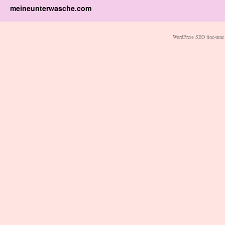
meineunterwasche.com
WordPress SEO fine-tune