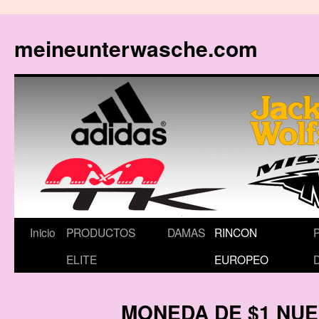
meineunterwasche.com
Saltar
Inicio
PRODUCTOS
DAMAS
RINCON
al
ELITE
EUROPEO
contenido
MONEDA DE $1 NUE