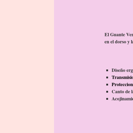
El Guante Ver
en el dorso y
Diseño er
Transmisio
Proteccion 
Canto de l
Acojinamie