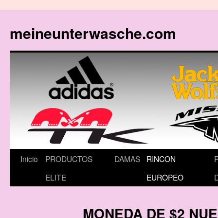
meineunterwasche.com
Saltar
Inicio
PRODUCTOS
DAMAS
RINCON
al
ELITE
EUROPEO
contenido
MONEDA DE $2 NUE