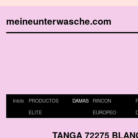
meineunterwasche.com
Inicio
PRODUCTOS
DAMAS
RINCON
Saltar
ELITE
EUROPEO
al
contenido
TANGA 72275 BLAN