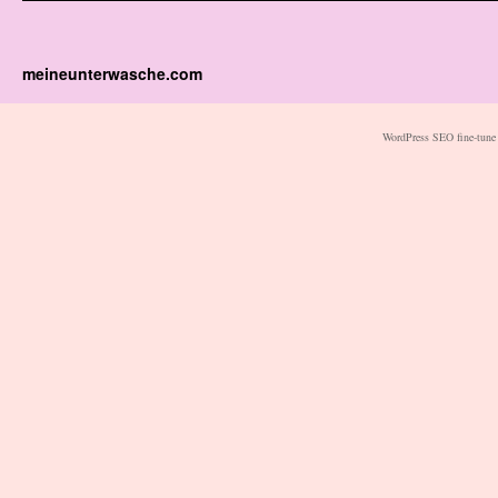
meineunterwasche.com
WordPress SEO fine-tune