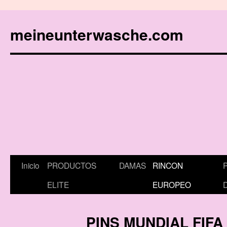
meineunterwasche.com
Saltar
Inicio
PRODUCTOS
DAMAS
RINCON
al
ELITE
EUROPEO
contenido
PINS MUNDIAL FIF