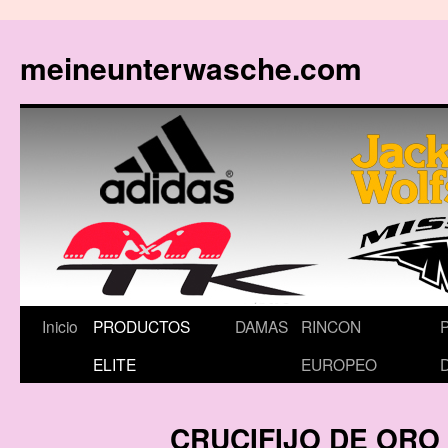
meineunterwasche.com
Saltar
Inicio
PRODUCTOS
DAMAS
RINCON
al
ELITE
EUROPEO
contenido
CRUCIFIJO DE ORO