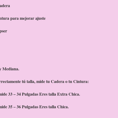
Cadera
intura para mejorar ajuste
pser
 y Mediana.
rrectamente tú talla, mide tu Cadera o tu Cintura:
mide 33 – 34 Pulgadas Eres talla Extra Chica.
mide 35 – 36 Pulgadas Eres talla Chica.