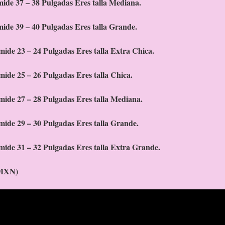
mide 37 – 38 Pulgadas Eres talla Mediana.
mide 39 – 40 Pulgadas Eres talla Grande.
mide 23 – 24 Pulgadas Eres talla Extra Chica.
mide 25 – 26 Pulgadas Eres talla Chica.
 mide 27 – 28 Pulgadas Eres talla Mediana.
 mide 29 – 30 Pulgadas Eres talla Grande.
 mide 31 – 32 Pulgadas Eres talla Extra Grande.
(MXN)