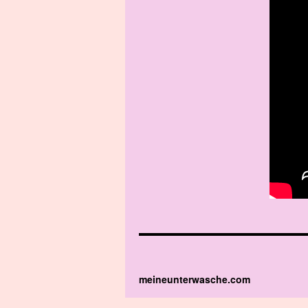
meineunterwasche.com