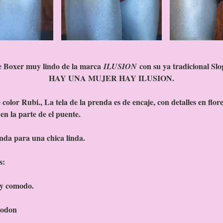
te Boxer muy lindo de la marca
con su ya tradicional 
ILUSION
HAY UNA MUJER HAY ILUSION.
 color Rubi., La tela de la prenda es de encaje, con detalles en flor
 en la parte de el puente.
nda para una chica linda.
s:
 y comodo.
godon